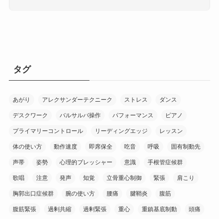
タグ
あがり
アレクサンダーテクニーク
ストレス
ダンス
デスクワーク
バルサルバ操作
パフォーマンス
ピアノ
プライマリーコントロール
リーディングエッジ
レッスン
体の使い方
動作速度
即席保全
吃音
呼吸
固有制動先
声帯
姿勢
心理的プレッシャー
意識
手根管症候群
歌唱
注意
発声
知覚
立骨重心制御
緊張
肩こり
胸郭出口症候群
腕の使い方
腰痛
腱鞘炎
腹筋
腹筋緊張
過剰共縮
過剰緊張
重心
重鎮基底制動
頭痛