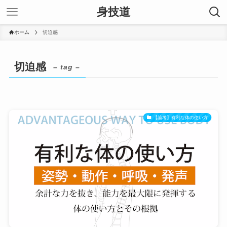
身技道
ホーム
切迫感
切迫感
– tag –
【論考】有利な体の使い方