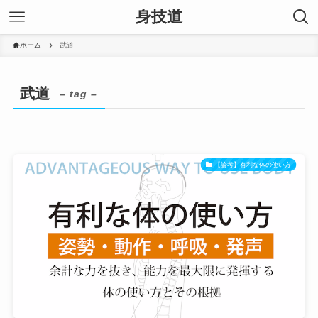
身技道
ホーム
武道
武道
– tag –
【論考】有利な体の使い方