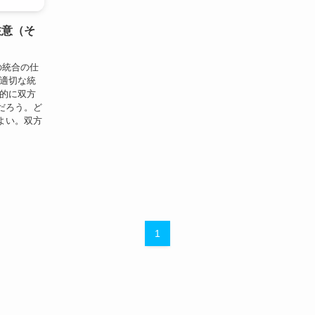
注意（そ
の統合の仕
の適切な統
時的に双方
だろう。ど
よい。双方
1