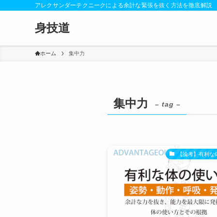
アレクサンダーテクニークによる余計な緊張を抜く方法を徹底解説
身技道
ホーム
集中力
集中力
– tag –
【論考】有利な