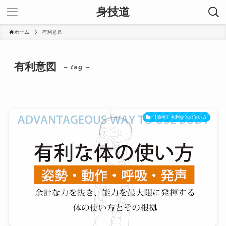
身技道
ホーム
有利意図
有利意図
– tag –
【論考】有利な体の使い方