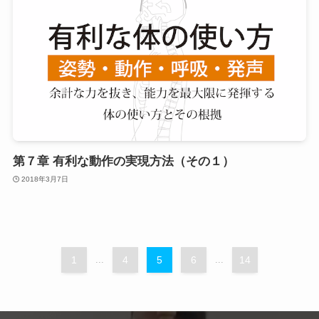
第７章 有利な動作の実現方法（その１）
2018年3月7日
1
...
4
5
6
...
14